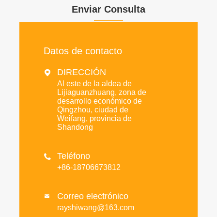
Enviar Consulta
Datos de contacto
DIRECCIÓN

Al este de la aldea de
Lijiaguanzhuang, zona de
desarrollo económico de
Qingzhou, ciudad de
Weifang, provincia de
Shandong
Teléfono

+86-18706673812
Correo electrónico

rayshiwang@163.com