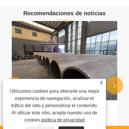
Recomendaciones de noticias
X


Utilizamos cookies para ofrecerle una mejor
experiencia de navegación, analizar el
tráfico del sitio y personalizar el contenido.
¿Por qué elegir tubos soldados de acero
Al utilizar este sitio, acepta nuestro uso de
aleado para aplicaciones industriales?
cookies.
política de privacidad