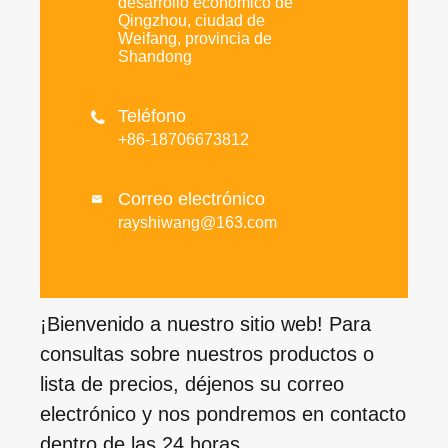
desarrollo económico de
Qingzhou, ciudad de
Weifang, provincia de
Shandong
Teléfono

+86-18706673812
Correo electrónico

rayshiwang@163.com
¡Bienvenido a nuestro sitio web! Para
consultas sobre nuestros productos o
lista de precios, déjenos su correo
electrónico y nos pondremos en contacto
dentro de las 24 horas.