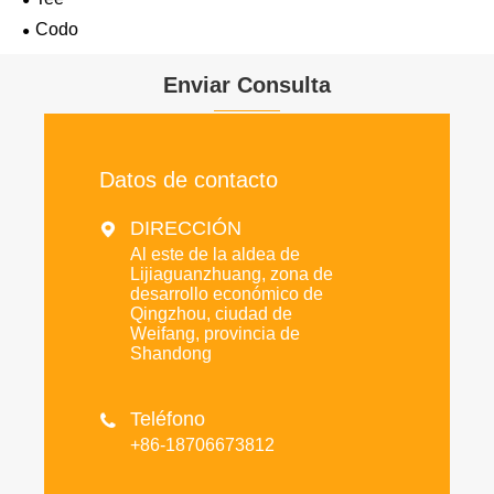
Codo
Enviar Consulta
Datos de contacto
DIRECCIÓN

Al este de la aldea de
Lijiaguanzhuang, zona de
desarrollo económico de
Qingzhou, ciudad de
Weifang, provincia de
Shandong
Teléfono

+86-18706673812