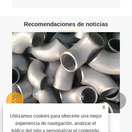
Recomendaciones de noticias


X
Utilizamos cookies para ofrecerle una mejor
experiencia de navegación, analizar el
¿Qué es un codo de acero inoxidable y
cómo elegir el tipo correcto para sistemas
tráfico del sitio y personalizar el contenido.